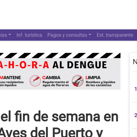
cias
Inf. turística
Pagos y consultas
Est. transparente
N
el fin de semana en
Aves del Puerto y