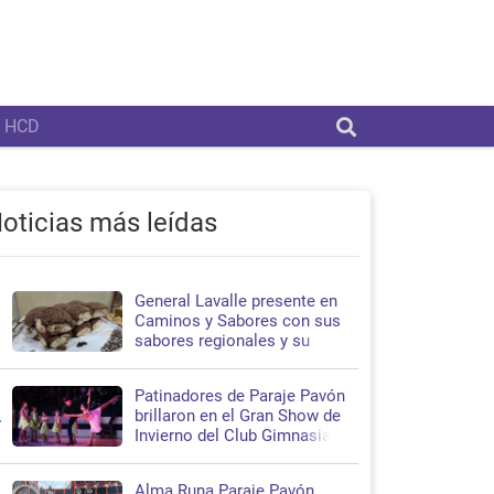
HCD
oticias más leídas
General Lavalle presente en
1
Caminos y Sabores con sus
sabores regionales y su
propuesta turística
Patinadores de Paraje Pavón
2
brillaron en el Gran Show de
Invierno del Club Gimnasia y
Esgrima de La Plata
Alma Runa Paraje Pavón