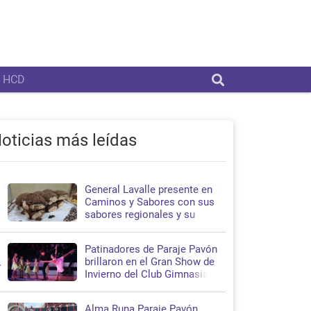
HCD
oticias más leídas
General Lavalle presente en
1
Caminos y Sabores con sus
sabores regionales y su
propuesta turística
Patinadores de Paraje Pavón
2
brillaron en el Gran Show de
Invierno del Club Gimnasia y
Esgrima de La Plata
Alma Runa Paraje Pavón