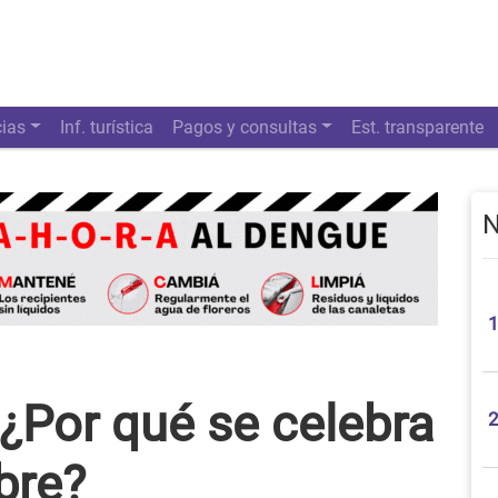
cias
Inf. turística
Pagos y consultas
Est. transparente
N
 ¿Por qué se celebra
bre?