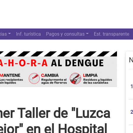
cias
Inf. turística
Pagos y consultas
Est. transparente
N
mer Taller de "Luzca
jor" en el Hospital