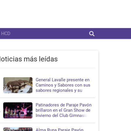
HCD
oticias más leídas
General Lavalle presente en
1
Caminos y Sabores con sus
sabores regionales y su
propuesta turística
Patinadores de Paraje Pavón
2
brillaron en el Gran Show de
Invierno del Club Gimnasia y
Esgrima de La Plata
Alma Runa Paraje Pavón