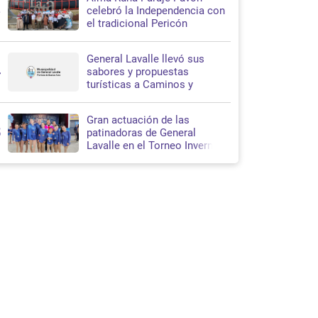
3
celebró la Independencia con
el tradicional Pericón
Nacional en Santa Teresita
General Lavalle llevó sus
4
sabores y propuestas
turísticas a Caminos y
Sabores 2026
Gran actuación de las
5
patinadoras de General
Lavalle en el Torneo Invernal
de Patín