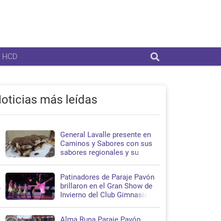
HCD
oticias más leídas
General Lavalle presente en
1
Caminos y Sabores con sus
sabores regionales y su
propuesta turística
Patinadores de Paraje Pavón
2
brillaron en el Gran Show de
Invierno del Club Gimnasia y
Esgrima de La Plata
Alma Runa Paraje Pavón