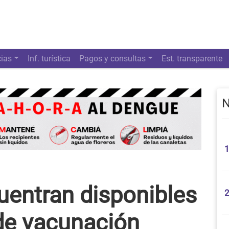
cias
Inf. turística
Pagos y consultas
Est. transparente
N
uentran disponibles
 de vacunación