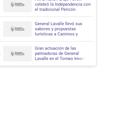
3
celebró la Independencia con
el tradicional Pericón
Nacional en Santa Teresita
General Lavalle llevó sus
4
sabores y propuestas
turísticas a Caminos y
Sabores 2026
Gran actuación de las
5
patinadoras de General
Lavalle en el Torneo Invernal
de Patín