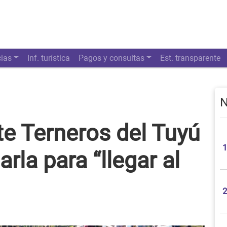
cias
Inf. turística
Pagos y consultas
Est. transparente
N
e Terneros del Tuyú
rla para “llegar al