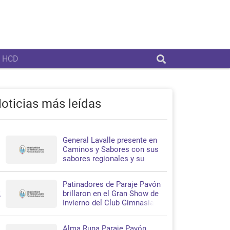
HCD
oticias más leídas
General Lavalle presente en
1
Caminos y Sabores con sus
sabores regionales y su
propuesta turística
Patinadores de Paraje Pavón
2
brillaron en el Gran Show de
Invierno del Club Gimnasia y
Esgrima de La Plata
Alma Runa Paraje Pavón